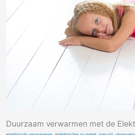
Duurzaam verwarmen met de Elekt
elektrisch verwarmen
,
elektrische cv ketel
,
gasvrij
,
vloerver