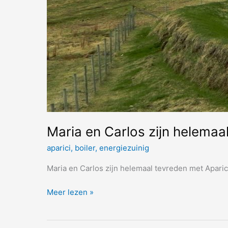
Maria en Carlos zijn helemaal
aparici
,
boiler
,
energiezuinig
Maria en Carlos zijn helemaal tevreden met Aparici
Maria
Meer lezen »
en
Carlos