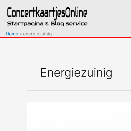
Ga
naar
de
inhoud
Home
energiezuinig
Energiezuinig