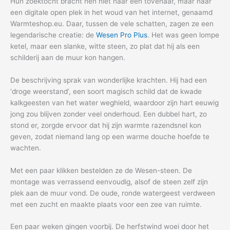
Hun zoektocht bracht hen niet naar een tovenaar, maar naar
een digitale open plek in het woud van het internet, genaamd
Warmteshop.eu. Daar, tussen de vele schatten, zagen ze een
legendarische creatie: de
Wesen Pro Plus
. Het was geen lompe
ketel, maar een slanke, witte steen, zo plat dat hij als een
schilderij aan de muur kon hangen.
De beschrijving sprak van wonderlijke krachten. Hij had een
‘droge weerstand’, een soort magisch schild dat de kwade
kalkgeesten van het water weghield, waardoor zijn hart eeuwig
jong zou blijven zonder veel onderhoud. Een dubbel hart, zo
stond er, zorgde ervoor dat hij zijn warmte razendsnel kon
geven, zodat niemand lang op een warme douche hoefde te
wachten.
Met een paar klikken bestelden ze de Wesen-steen. De
montage was verrassend eenvoudig, alsof de steen zelf zijn
plek aan de muur vond. De oude, ronde watergeest verdween
met een zucht en maakte plaats voor een zee van ruimte.
Een paar weken gingen voorbij. De herfstwind woei door het