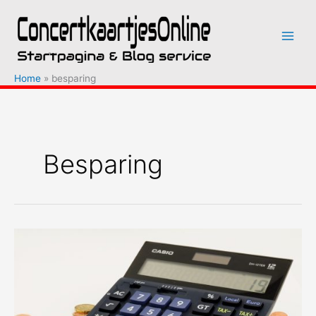
Ga
naar
de
inhoud
Home
besparing
Besparing