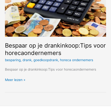
Bespaar op je drankinkoop:Tips voor
horecaondernemers
besparing
,
drank
,
goedkoopdrank
,
horeca ondernemers
Bespaar op je drankinkoop:Tips voor horecaondernemers
Bespaar
Meer lezen »
op
je
drankinkoop:Tips
voor
horecaondernemers